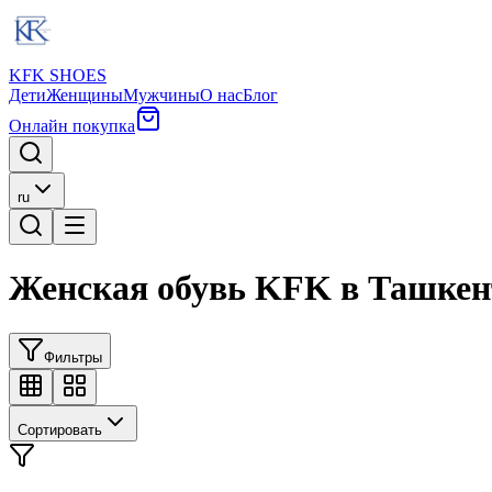
KFK SHOES
Дети
Женщины
Мужчины
О нас
Блог
Онлайн покупка
ru
Женская обувь KFK в Ташкен
Фильтры
Сортировать