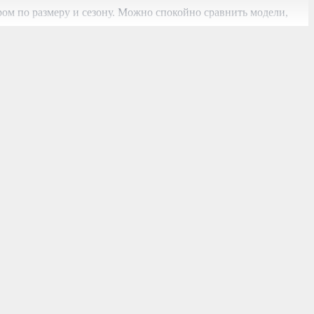
ом по размеру и сезону. Можно спокойно сравнить модели,
тавку по городу или регионам Узбекистана.
обновляется, поэтому легко подобрать пару под текущий сезон
од востребована летняя мужская обувь из лёгких и дышащих
 аккуратный внешний вид даже при активной носке.